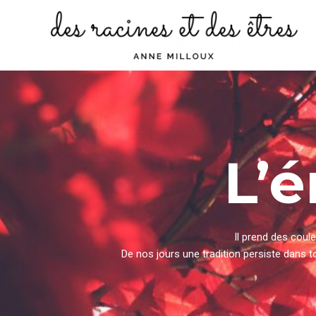
Aller
au
contenu
L’é
Il prend des coul
De nos jours une tradition persiste dans t