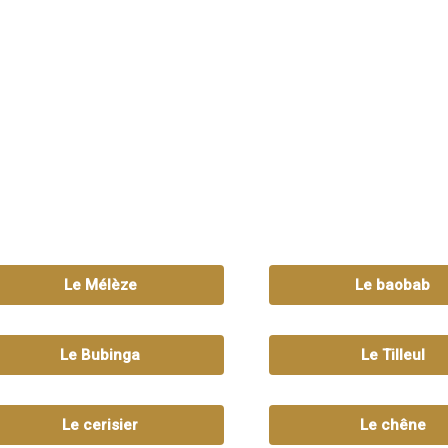
Le Mélèze
Le baobab
Le Bubinga
Le Tilleul
Le cerisier
Le chêne