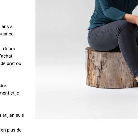
0 ans à
Finance.
 à leurs
l’achat
 de prêt ou
ndre
ment et je
t et j’en suis
 en plus de