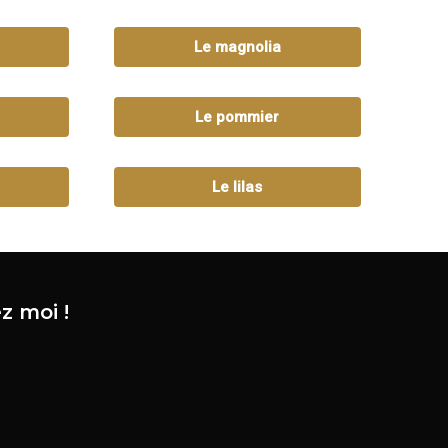
Le magnolia
Le pommier
Le lilas
z moi !