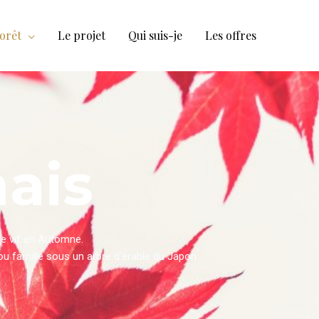
forêt
Le projet
Qui suis-je
Les offres
nais
ge vif en Automne.
 ou famille sous un arbre d’érable du Japon