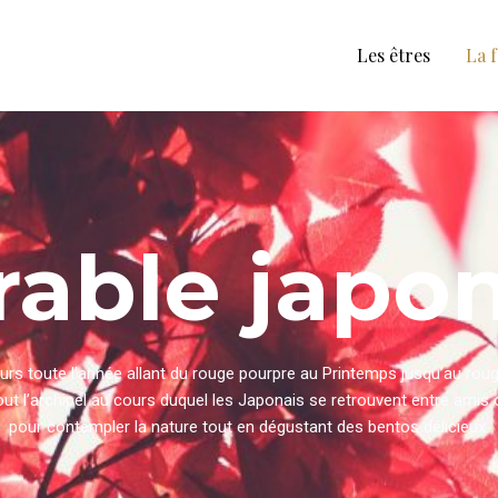
Les êtres
La 
rable japo
eurs toute l’année allant du rouge pourpre au Printemps jusqu’au rou
out l’archipel au cours duquel les Japonais se retrouvent entre amis
pour contempler la nature tout en dégustant des bentos délicieux.