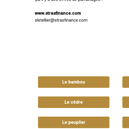
www.strasfin
ance
.com
sletellier@strasfinance.com
Le bambou
Le cèdre
Le peuplier