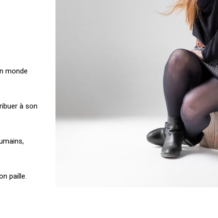
’un monde
tribuer à son
humains,
n paille.