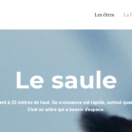
Les êtres
La 
Le saule
nt à 25 mètres de haut. Sa croissance est rapide, surtout quand 
C’est un arbre qui a besoin d’espace.