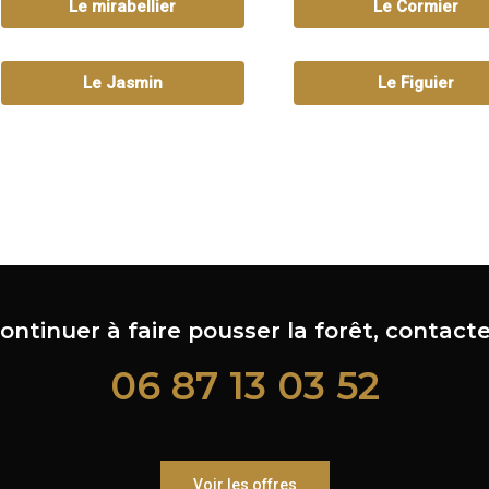
Le mirabellier
Le Cormier
Le Jasmin
Le Figuier
ontinuer à faire pousser la forêt, contacte
06 87 13 03 52
Voir les offres