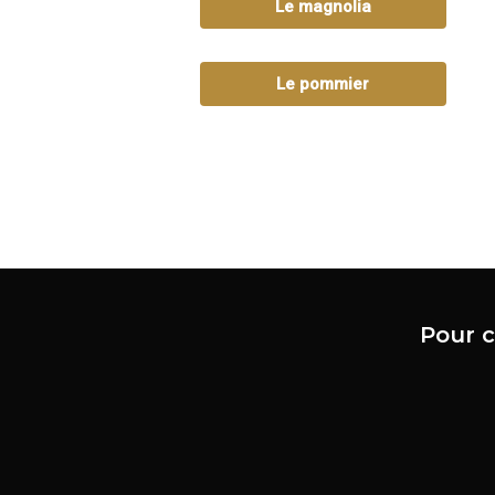
Le magnolia
Le pommier
Pour c