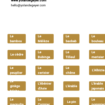
www.yolandegeyer.com
hello@yolandegeyer.com
Le
Le
Le
Le
bambou
Mélèze
baobab
bouleau
Le
Le
Le
Le cèdre
Bubinga
Tilleul
merisier
Le
Le
Le
L’Albizia
peuplier
cerisier
chêne
Le
L’ébénier
L’érable
ginkgo
L’érable
d’Asie
japonais
biloba
Le
Le
Le
Le pin
magnolia
Cormier
pommier