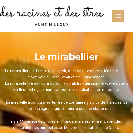
Aller
au
contenu
Main
Menu
Le mirabellier
Le mirabellier est l’arbre de l’espoir, de la vitalité et de la ténacité. Il est
le symbole du renouveau et de luminescence.
La mirabelle tire son nom du latin « mirabilis » qui signifie «belle à voir».
Sa fleur est également symbole de simplicité et de modestie.
La mirabelle a conquis les terres de Lorraine il y a plus de 5 siècles. Le
climat de la région étant propice à son développement.
il y a 41 variété de prunes en France, mais seulement 2 sont des
mirabelles : les mirabelles de Metz et les mirabelles de Nancy.